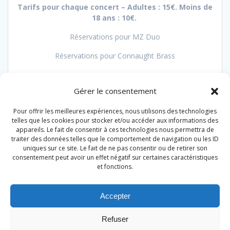
Tarifs pour chaque concert – Adultes : 15€. Moins de
18 ans : 10€.
Réservations pour MZ Duo
Réservations pour Connaught Brass
Gérer le consentement
Pour offrir les meilleures expériences, nous utilisons des technologies
Navigation
telles que les cookies pour stocker et/ou accéder aux informations des
appareils. Le fait de consentir à ces technologies nous permettra de
Article
Précédent :
Les
Article
Suivant :
Revue de presse
traiter des données telles que le comportement de navigation ou les ID
de
précédent
travaux au cloître dans la
suivant
juillet 2025
uniques sur ce site. Le fait de ne pas consentir ou de retirer son
:
Dépêche du Midi
consentement peut avoir un effet négatif sur certaines caractéristiques
:
l’article
et fonctions.
Accepter
Refuser