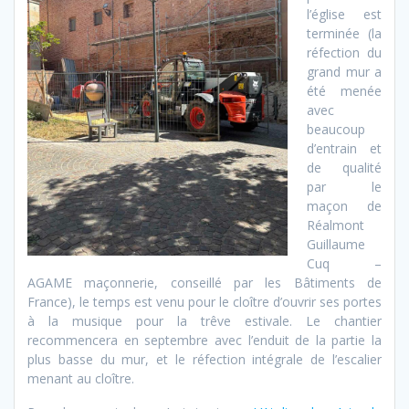
l’église est
terminée (la
réfection du
grand mur a
été menée
avec
beaucoup
d’entrain et
de qualité
par le
maçon de
Réalmont
Guillaume
Cuq –
AGAME maçonnerie, conseillé par les Bâtiments de
France), le temps est venu pour le cloître d’ouvrir ses portes
à la musique pour la trêve estivale. Le chantier
recommencera en septembre avec l’enduit de la partie la
plus basse du mur, et le réfection intégrale de l’escalier
menant au cloître.