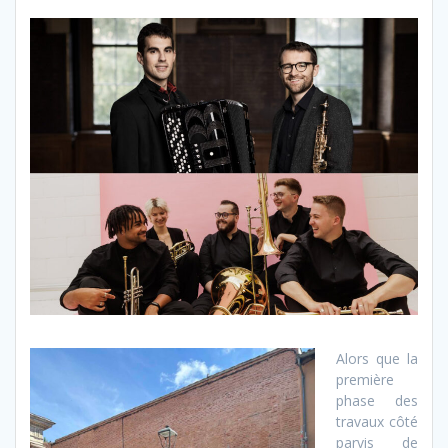
Alors que la
première
phase des
travaux côté
parvis de