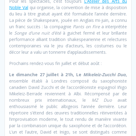
Pour les spectacles, c’est toujours
L’Atelier des Arts du
Noble Val
qui organise, la convention de mise à disposition
du lieu à titre gratuit ayant été formalisée l’année dernière.
La pièce de Shakespeare, jouée en Anglais mi-juin, a connu
un franc succès : la compagnie
Pants on Fire
a interprétée
le
Songe d’une nuit d’été
à guichet fermé et leur brillante
performance alliant tradition shakespearienne et relectures
contemporaines via le jeu d’acteurs, les costumes ou le
décor leur a valu un tonnerre d’applaudissements.
Prochains rendez-vous fin juillet et début août :
Le dimanche 27 juillet à 21h, Le
Mikeleiz-Zucchi Duo
,
ensemble établi à Londres composé du saxophoniste
canadien David Zucchi et de l’accordéoniste espagnol Iñigo
Mikeleiz-Berrade reviennent à Albi. Récompensé par de
nombreux prix internationaux, le
MZ Duo
avait
enthousiasmé le public albigeois l’année dernière. Leur
répertoire s’étend des œuvres traditionnelles réinventées à
l’improvisation moderne, le tout rendu de manière vivante
par la combinaison unique du saxophone et de l’accordéon.
L’un et l’autre, David et Inigo, se sont distingués comme