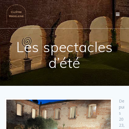
Passer
au
contenu
Les spectacles
d’été
De
pui
s
20
23,