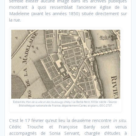
semble exister aucune image dans les archives publiques
montrant à quoi ressemblait l’ancienne église de la
Madeleine (avant les années 1850) située directement sur
la rue.
Extrait du
Plan de la ville et des faubourgs d’Alby
/ La Roche fecit, XVIIIe siècle – Source :
Bibliothèque nationale de France, département Cartes et plans, GE C-2737.
C’est le 17 février qu’eut lieu la deuxième rencontre
in situ
.
Cédric Trouche et Françoise Bardy sont venus
accompagnés de Sonia Servant, chargée d’études à